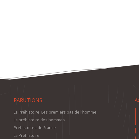
PARUTIONS
A
La Préhistoire: Les premiers pas de l'homme
La préhistoire des hommes
Préhistoires de France
La Préhistoire