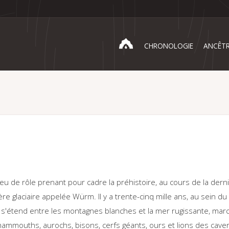
Menu
top
Navigation
CHRONOLOGIE
ANCÊT
principale
u de rôle prenant pour cadre la préhistoire, au cours de la dern
ère glaciaire appelée Würm. Il y a trente-cinq mille ans, au sein d
ui s'étend entre les montagnes blanches et la mer rugissante, ma
ammouths, aurochs, bisons, cerfs géants, ours et lions des caver