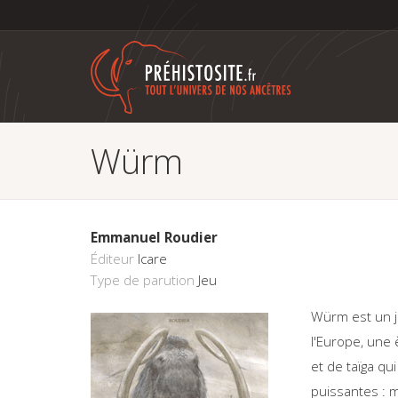
Aller
Würm
au
contenu
principal
Emmanuel Roudier
Éditeur
Icare
Type de parution
Jeu
Würm est un je
l'Europe, une 
et de taïga q
puissantes : m