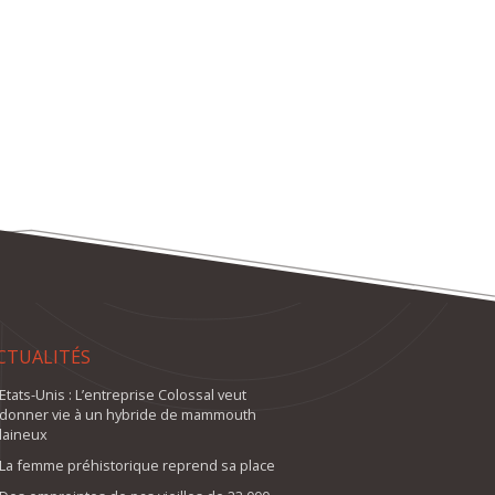
CTUALITÉS
Etats-Unis : L’entreprise Colossal veut
donner vie à un hybride de mammouth
laineux
La femme préhistorique reprend sa place