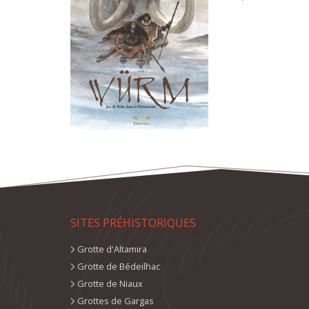
SITES PRÉHISTORIQUES
Grotte d'Altamira
Grotte de Bédeilhac
Grotte de Niaux
Grottes de Gargas